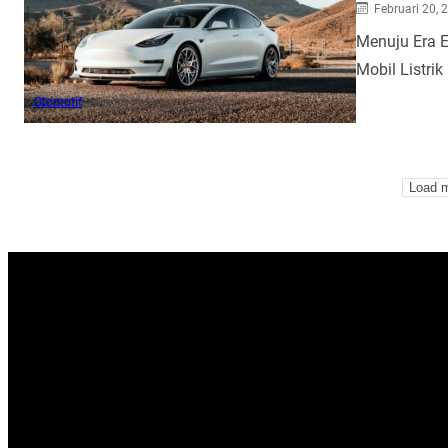
Februari 20, 
Menuju Era E
Mobil Listri
Otomotif
Load 