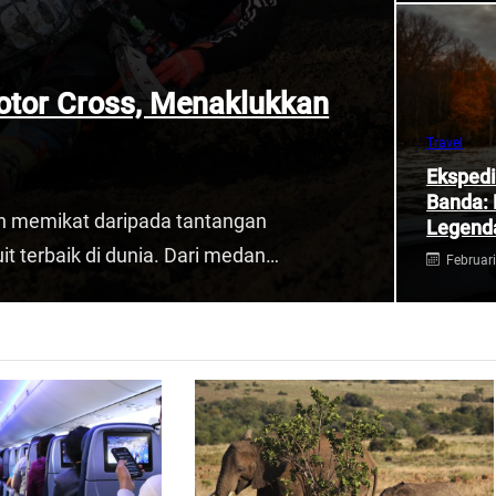
Motor Cross, Menaklukkan
Travel
Ekspedi
Banda: 
bih memikat daripada tantangan
Legend
it terbaik di dunia. Dari medan…
Februari