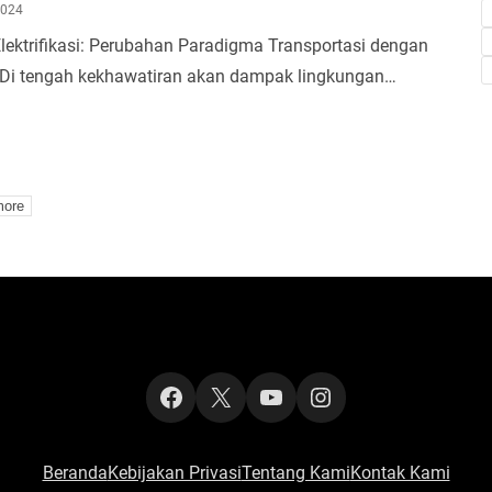
2024
lektrifikasi: Perubahan Paradigma Transportasi dengan
k Di tengah kekhawatiran akan dampak lingkungan…
more
Facebook
X
YouTube
Instagram
Beranda
Kebijakan Privasi
Tentang Kami
Kontak Kami