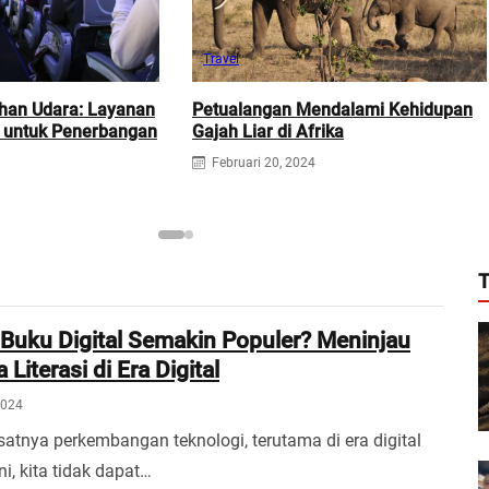
Travel
han Udara: Layanan
Petualangan Mendalami Kehidupan
 untuk Penerbangan
Gajah Liar di Afrika
Februari 20, 2024
T
uku Digital Semakin Populer? Meninjau
iterasi di Era Digital
2024
satnya perkembangan teknologi, terutama di era digital
ini, kita tidak dapat…