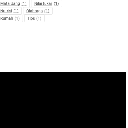
Mata Uang
(1)
Nilai tukar
(1)
Nutrisi
(1)
Olahraga
(1)
Rumah
(1)
Tips
(1)