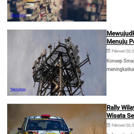
Teknologi
Mewujudk
Menuju P
Februari 20, 
Konsep Smar
meningkatkan
Teknologi
Rally Wil
Wisata Se
Februari 20, 