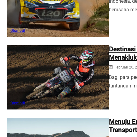
Indonesia, 
berusaha mem
Otomotif
Destinasi
Menaklukk
Februari 20, 
Bagi para pe
tantangan m
Otomotif
Menuju Er
Transport