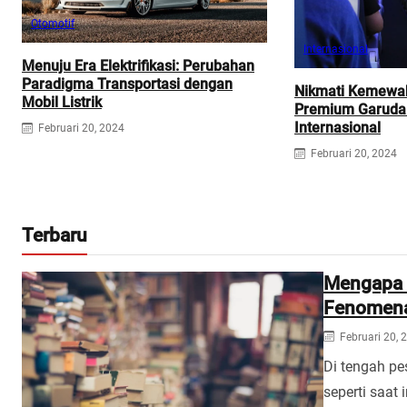
Otomotif
Internasional
Menuju Era Elektrifikasi: Perubahan
Paradigma Transportasi dengan
Nikmati Kemewa
Mobil Listrik
Premium Garuda
Internasional
Februari 20, 2024
Februari 20, 2024
Terbaru
Mengapa B
Fenomena L
Februari 20, 
Di tengah pe
seperti saat 