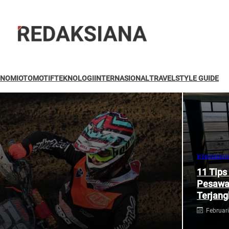
NOMI
OTOMOTIF
TEKNOLOGI
INTERNASIONAL
TRAVEL
STYLE GUIDE
Internasion
11 Tips
Pesawat
Terjan
Februari