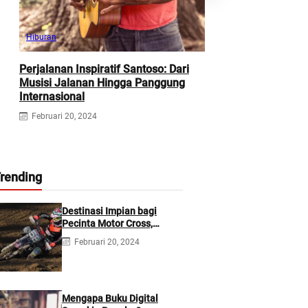
Hiburan
Gaya Hidup
Perjalanan Inspiratif Santoso: Dari
14 Kiat Sederha
Musisi Jalanan Hingga Panggung
Kesehatan Menta
Internasional
Kemacetan Kota
Februari 20, 2024
Februari 20, 2024
rending
Destinasi Impian bagi
Pecinta Motor Cross,
Menaklukkan Sirkuit-Sirkuit
Februari 20, 2024
Terbaik Dunia
Mengapa Buku Digital