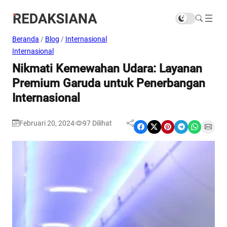
Beranda
/
Blog
/
Internasional
Internasional
Nikmati Kemewahan Udara: Layanan
Premium Garuda untuk Penerbangan
Internasional
Februari 20, 2024
97
Dilihat
|
Share on Facebook
Share on X
Share on Pinterest
Share on Telegram
Share on WhatsApp
Share on Email