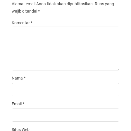
Alamat email Anda tidak akan dipublikasikan.
Ruas yang
wajib ditandai
*
Komentar
*
Nama
*
Email
*
Situs Web