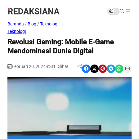
Beranda
/
Blog
/
Teknologi
Teknologi
Revolusi Gaming: Mobile E-Game
Mendominasi Dunia Digital
Februari 20, 2024
31
Dilihat
|
Share on Facebook
Share on X
Share on Pinterest
Share on Telegram
Share on WhatsApp
Share on Email