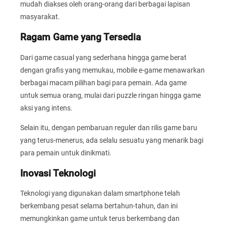
mudah diakses oleh orang-orang dari berbagai lapisan
masyarakat.
Ragam Game yang Tersedia
Dari game casual yang sederhana hingga game berat
dengan grafis yang memukau, mobile e-game menawarkan
berbagai macam pilihan bagi para pemain. Ada game
untuk semua orang, mulai dari puzzle ringan hingga game
aksi yang intens.
Selain itu, dengan pembaruan reguler dan rilis game baru
yang terus-menerus, ada selalu sesuatu yang menarik bagi
para pemain untuk dinikmati.
Inovasi Teknologi
Teknologi yang digunakan dalam smartphone telah
berkembang pesat selama bertahun-tahun, dan ini
memungkinkan game untuk terus berkembang dan