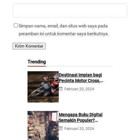
Simpan nama, email, dan situs web saya pada
peramban ini untuk komentar saya berikutnya.
Trending
Destinasi Impian bagi
Pecinta Motor Cross,
Menaklukkan Sirkuit-
Februari 20, 2024
Sirkuit Terbaik Dunia
Mengapa Buku Digital
Semakin Populer?
Meninjau Fenomena
Februari 20, 2024
Literasi di Era Digital