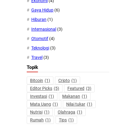
Ekonomi
(4)
Gaya Hidup
(6)
Hiburan
(1)
Internasional
(3)
Otomotif
(4)
Teknologi
(3)
Travel
(3)
Topik
Bitcoin
(1)
Cripto
(1)
Editor Picks
(5)
Featured
(3)
Investasi
(1)
Makanan
(1)
Mata Uang
(1)
Nilai tukar
(1)
Nutrisi
(1)
Olahraga
(1)
Rumah
(1)
Tips
(1)