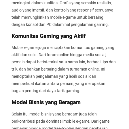
meningkat dalam kualitas. Grafis yang semakin realistis,
audio yang imersif, dan kontrol yang responsif semuanya
telah memungkinkan mobile e-game untuk bersaing
dengan konsol dan PC dalam hal pengalaman gaming.
Komunitas Gaming yang Aktif
Mobile e-game juga menciptakan komunitas gaming yang
aktif dan solid. Dari forum online hingga media sosial,
pemain dapat berinteraksi satu sama lain, berbagi tips dan
trik, dan bahkan bersaing dalam turnamen online. Ini
menciptakan pengalaman yang lebih sosial dan
memperkuat ikatan antara pemain, yang merupakan
bagian penting dari daya tarik gaming.
Model Bisnis yang Beragam
Selain itu, model bisnis yang beragam juga telah
berkontribusi pada dominasi mobile e-game. Dari game
berbayar hingga model free-to-play dengan pembelian